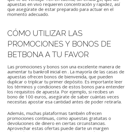
apuestas en vivo requieren concentración y rapidez, así
que asegúrate de estar preparado para actuar en el
momento adecuado.
CÓMO UTILIZAR LAS
PROMOCIONES Y BONOS DE
BETBONA A TU FAVOR
Las promociones y bonos son una excelente manera de
aumentar tu bankroll inicial en . La mayoría de las casas de
apuestas ofrecen bonos de bienvenida, que pueden
duplicar o triplicar tu primer depósito. Es importante leer
los términos y condiciones de estos bonos para entender
los requisitos de apuesta. Por ejemplo, si recibes un
bono de 100 euros, asegúrate de saber cuántas veces
necesitas apostar esa cantidad antes de poder retirarla.
Además, muchas plataformas también ofrecen
promociones continuas, como apuestas gratuitas o
devoluciones de dinero en ciertas circunstancias.
Aprovechar estas ofertas puede darte un margen