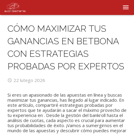
STRONA GŁÓWNA
CÓMO MAXIMIZAR TUS
OŚWIADCZENIE SPRAWCY KOLIZJI
GANANCIAS EN BETBONA
BLACHARZ
CON ESTRATEGIAS
LAKIERNIK
PROBADAS POR EXPERTOS
NAPRAWY POWYPADKOWE
22 lutego 2026
AUTA ZASTĘPCZE
Si eres un apasionado de las apuestas en línea y buscas
maximizar tus ganancias, has llegado al lugar indicado. En
PORADY
este artículo, compartiré estrategias probadas por
expertos que te ayudarán a sacar el máximo provecho de
KONTAKT
tu experiencia en . Desde la gestión del bankroll hasta el
análisis de cuotas, cada aspecto es crucial para aumentar
tus probabilidades de éxito. ¡Vamos a sumergirnos en el
mundo de las apuestas y descubrir cómo puedes mejorar