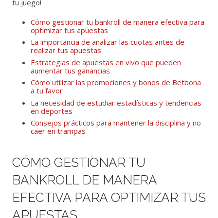
tu juego!
Cómo gestionar tu bankroll de manera efectiva para
optimizar tus apuestas
La importancia de analizar las cuotas antes de
realizar tus apuestas
Estrategias de apuestas en vivo que pueden
aumentar tus ganancias
Cómo utilizar las promociones y bonos de Betbona
a tu favor
La necesidad de estudiar estadísticas y tendencias
en deportes
Consejos prácticos para mantener la disciplina y no
caer en trampas
CÓMO GESTIONAR TU
BANKROLL DE MANERA
EFECTIVA PARA OPTIMIZAR TUS
APUESTAS