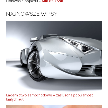
Holowanie pojazdu –
608 853 598
NAJNOWSZE WPISY
Lakiernictwo samochodowe – zasłużona popularność
białych aut