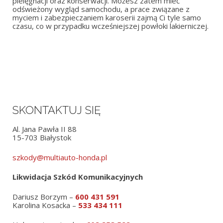
pielęgnacji oraz konserwacji. Możesz zatem mieć
odświeżony wygląd samochodu, a prace związane z
myciem i zabezpieczaniem karoserii zajmą Ci tyle samo
czasu, co w przypadku wcześniejszej powłoki lakierniczej.
SKONTAKTUJ SIĘ
Al. Jana Pawła II 88
15-703 Białystok
szkody@multiauto-honda.pl
Likwidacja Szkód Komunikacyjnych
Dariusz Borzym –
600 431 591
Karolina Kosacka –
533 434 111