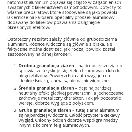
natomiast aluminium pojawia się często w zagadnieniach
związanych z lakiernictwem samochodowym. Dotyczy to
właśnie preparatów, które stosowane są jako powłoki
lakiernicze na karoserii. Specjalny proszek aluminiowy
dodawany do lakierów pozwala na osiągnięcie
określonych efektów.
Ostateczny rezultat zależy głównie od grubości ziarna
aluminium. Różnice widoczne są głównie z bliska, ale
faktycznie można dostrzec, jaki rodzaj powłoki został
zastosowany na danej karoserii.
Drobna granulacja ziaren
– najdrobniejsze ziarno
sprawia, że uzyskuje się efekt chromowania lub do
niego zbliżony. Powierzchnia auta wygląda na
idealnie lśniącą, ziarna są niemal niewidoczne.
Średnia granulacja ziaren
– daje najbardziej
neutralny efekt gładkiej powierzchni, a jednocześnie
zachowuje metaliczny charakter. Tak jak pozostałe
wersje, dobrze wygląda z połyskiem.
Gruba granulacja ziaren
– tutaj ziarna aluminium
są najbardziej widoczne. Całość przybiera ciekawy
wygląd. Chłodny odcień dobrze współgra między
innymi z kolorem felg aluminiowych.