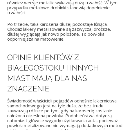
również wersje metallic wykazują dużą trwałość. W tym
przypadku metalowe drobinki stanowią dopełnienie
trwałości.
Po trzecie, taka karoseria dłużej pozostaje lśniąca.
Chociaż lakiery metalizowane są zazwyczaj droższe,
dłużej wyglądają jak nowo położone. To powłoka
odporniejsza na matowienie.
OPINIE KLIENTÓW Z
BIAŁEGOSTOKU I INNYCH
MIAST MAJĄ DLA NAS
ZNACZENIE
Świadomość właścicieli pojazdów odnośnie lakiernictwa
samochodowego jest na tyle duża, że bez trudu
zauważają różnice po tym, gdy na karoserię zostanie
nałożona określona powłoka. Podobieństwa dotyczą
natomiast głównie wygody użytkowania auta, ponieważ
powłoki metalizowane nie wymagają dodatkowych metod