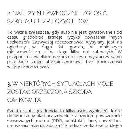
2. NALEŻY NIEZWŁOCZNIE ZGŁOSIĆ
SZKODY UBEZPIECZYCIELOWI
To ważne zwłaszcza, gdy auto nie jest garażowane i od
czasu gradobicia istnieje ryzyko powstania innych
uszkodzeń. Zazwyczaj rzeczoznawca wysyłany jest na
oględziny w ciągu 24 godzin, w mniejszych
miejscowościach – w ciągu kilku dni roboczych. W
przypadku niewielkich uszkodzeń często wystarczy samo
przesłanie zdjęć ubezpieczycielowi, bez konieczności
wizyty rzeczoznawcy.
3. W NIEKTÓRYCH SYTUACJACH MOŻE
ZOSTAĆ ORZECZONA SZKODA
CAŁKOWITA
Często skutki gradobicia to kilkanaście wgnieceń
, które
doświadczony blacharz zniweluje z użyciem powszechnie
stosowanych metod (PDR, punktaki i inne, nawet bez
naruszania lakieru). Zdarza się jednak, że karoseria uległa