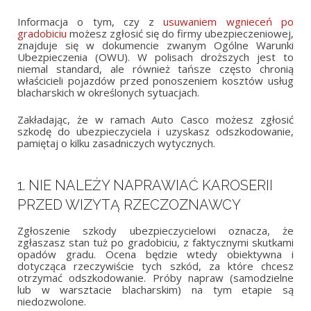
Informacja o tym, czy z
usuwaniem wgnieceń po
gradobiciu
możesz zgłosić się do firmy ubezpieczeniowej,
znajduje się w dokumencie zwanym Ogólne Warunki
Ubezpieczenia (OWU). W polisach droższych jest to
niemal standard, ale również tańsze często chronią
właścicieli pojazdów przed ponoszeniem kosztów usług
blacharskich w określonych sytuacjach.
Zakładając, że w ramach Auto Casco możesz zgłosić
szkodę do ubezpieczyciela i uzyskasz odszkodowanie,
pamiętaj o kilku zasadniczych wytycznych.
1. NIE NALEŻY NAPRAWIAĆ KAROSERII
PRZED WIZYTĄ RZECZOZNAWCY
Zgłoszenie szkody ubezpieczycielowi oznacza, że
zgłaszasz stan tuż po gradobiciu, z faktycznymi skutkami
opadów gradu. Ocena będzie wtedy obiektywna i
dotycząca rzeczywiście tych szkód, za które chcesz
otrzymać odszkodowanie. Próby napraw (samodzielne
lub w warsztacie blacharskim) na tym etapie są
niedozwolone.