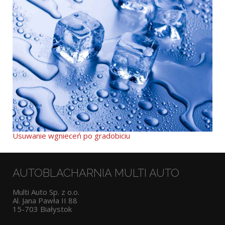
Usuwanie wgnieceń po gradobiciu
AUTOBLACHARNIA MULTI AUTO
Multi Auto Sp. z o.o.
Al. Jana Pawła II 88
15-703
Białystok