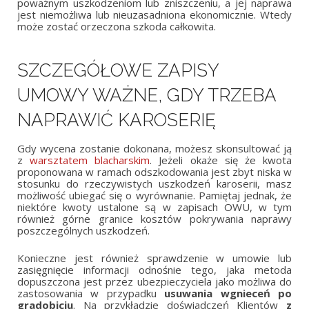
poważnym uszkodzeniom lub zniszczeniu, a jej naprawa
jest niemożliwa lub nieuzasadniona ekonomicznie. Wtedy
może zostać orzeczona szkoda całkowita.
SZCZEGÓŁOWE ZAPISY
UMOWY WAŻNE, GDY TRZEBA
NAPRAWIĆ KAROSERIĘ
Gdy wycena zostanie dokonana, możesz skonsultować ją
z
warsztatem blacharskim
. Jeżeli okaże się że kwota
proponowana w ramach odszkodowania jest zbyt niska w
stosunku do rzeczywistych uszkodzeń karoserii, masz
możliwość ubiegać się o wyrównanie. Pamiętaj jednak, że
niektóre kwoty ustalone są w zapisach OWU, w tym
również górne granice kosztów pokrywania naprawy
poszczególnych uszkodzeń.
Konieczne jest również sprawdzenie w umowie lub
zasięgnięcie informacji odnośnie tego, jaka metoda
dopuszczona jest przez ubezpieczyciela jako możliwa do
zastosowania w przypadku
usuwania wgnieceń po
gradobiciu
. Na przykładzie doświadczeń Klientów
z